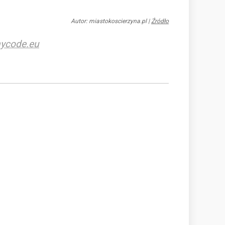
Autor: miastokoscierzyna.pl
|
Źródło
ycode.eu