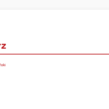
rz
ński