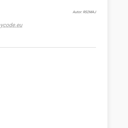
Autor: RS2MAJ
ycode.eu