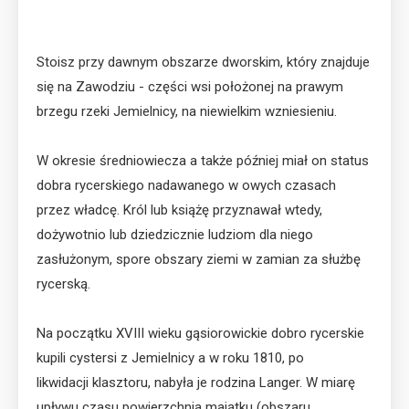
Stoisz przy dawnym obszarze dworskim, który znajduje
się na Zawodziu - części wsi położonej na prawym
brzegu rzeki Jemielnicy, na niewielkim wzniesieniu.
W okresie średniowiecza a także później miał on status
dobra rycerskiego nadawanego w owych czasach
przez władcę. Król lub książę przyznawał wtedy,
dożywotnio lub dziedzicznie ludziom dla niego
zasłużonym, spore obszary ziemi w zamian za służbę
rycerską.
Na początku XVIII wieku gąsiorowickie dobro rycerskie
kupili cystersi z Jemielnicy a w roku 1810, po
likwidacji klasztoru, nabyła je rodzina Langer. W miarę
upływu czasu powierzchnia majątku (obszaru