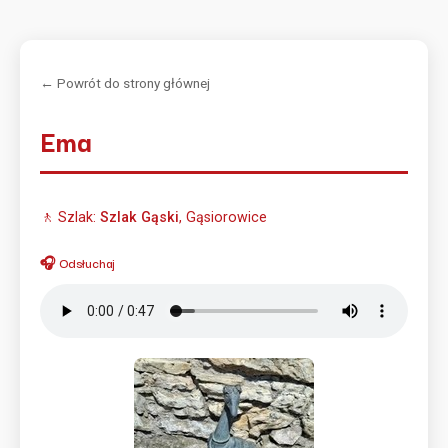
← Powrót do strony głównej
Ema
🚶 Szlak:
Szlak Gąski
, Gąsiorowice
🎧 Odsłuchaj