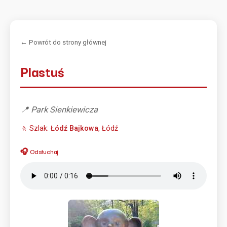
← Powrót do strony głównej
Plastuś
📍 Park Sienkiewicza
🚶 Szlak:
Łódź Bajkowa
, Łódź
🎧 Odsłuchaj