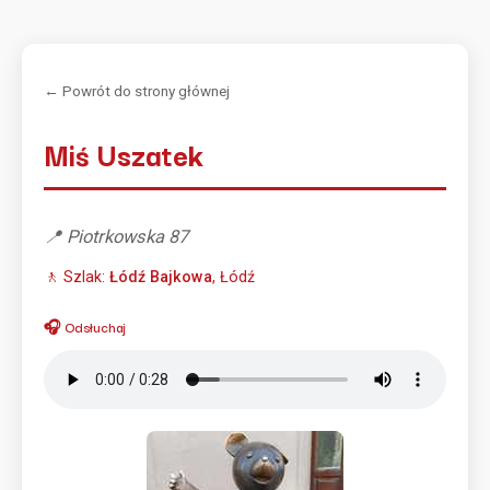
← Powrót do strony głównej
Miś Uszatek
📍 Piotrkowska 87
🚶 Szlak:
Łódź Bajkowa
, Łódź
🎧 Odsłuchaj