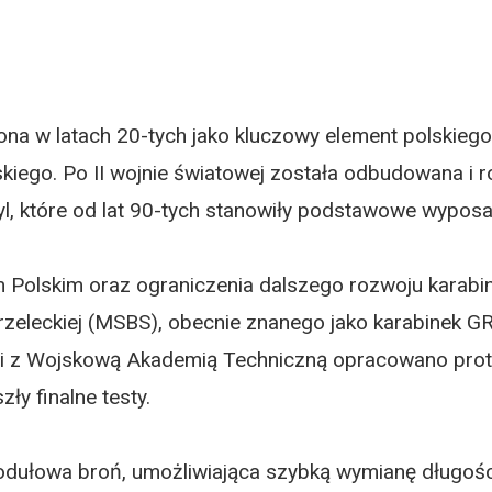
ona w latach 20-tych jako kluczowy element polskieg
kiego. Po II wojnie światowej została odbudowana i r
yl, które od lat 90-tych stanowiły podstawowe wyposaż
Polskim oraz ograniczenia dalszego rozwoju karabin
zeleckiej (MSBS), obecnie znanego jako karabinek G
ni z Wojskową Akademią Techniczną opracowano pro
ły finalne testy.
dułowa broń, umożliwiająca szybką wymianę długości