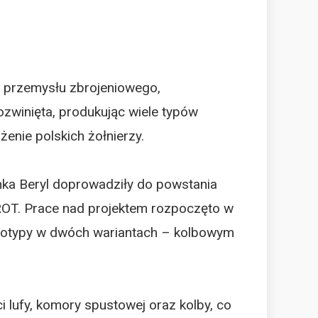
o przemysłu zbrojeniowego,
ozwinięta, produkując wiele typów
enie polskich żołnierzy.
ka Beryl doprowadziły do powstania
ROT. Prace nad projektem rozpoczęto w
totypy w dwóch wariantach – kolbowym
 lufy, komory spustowej oraz kolby, co