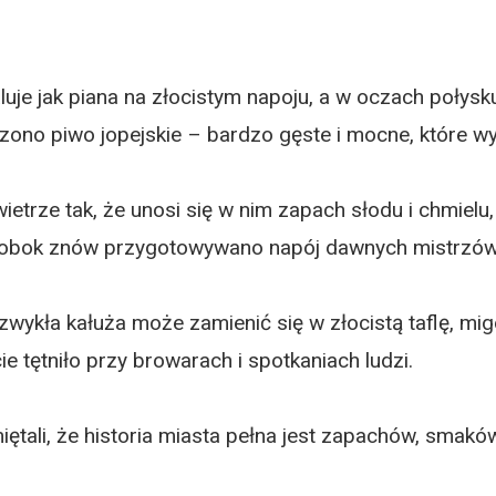
luje jak piana na złocistym napoju, a w oczach połys
no piwo jopejskie – bardzo gęste i mocne, które wy
etrze tak, że unosi się w nim zapach słodu i chmiel
eś obok znów przygotowywano napój dawnych mistrzów
zwykła kałuża może zamienić się w złocistą taflę, mi
 tętniło przy browarach i spotkaniach ludzi.
miętali, że historia miasta pełna jest zapachów, smakó